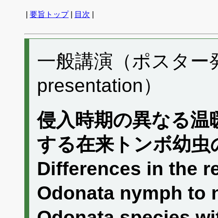
|
要旨トップ
|
目次
|
一般講演（ポスター発表）
presentation）
侵入時期の異なる温
する在来トンボ幼虫
Differences in the 
Odonata nymph to 
Odonata species wi