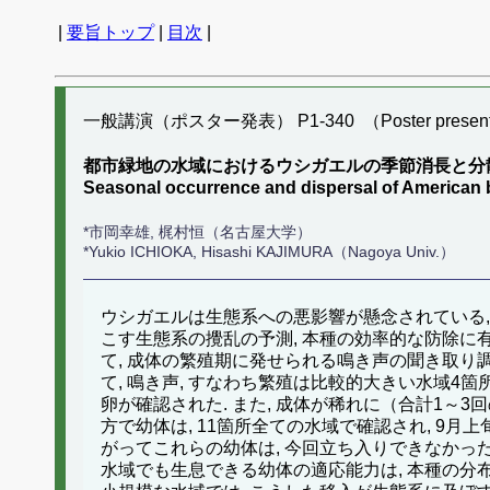
|
要旨トップ
|
目次
|
一般講演（ポスター発表） P1-340 （Poster present
都市緑地の水域におけるウシガエルの季節消長と分
Seasonal occurrence and dispersal of Americ
*市岡幸雄, 梶村恒（名古屋大学）
*Yukio ICHIOKA, Hisashi KAJIMURA（Nagoya Univ.）
ウシガエルは生態系への悪影響が懸念されている,
こす生態系の攪乱の予測, 本種の効率的な防除に有
て, 成体の繁殖期に発せられる鳴き声の聞き取り調査
て, 鳴き声, すなわち繁殖は比較的大きい水域4
卵が確認された. また, 成体が稀れに（合計1～
方で幼体は, 11箇所全ての水域で確認され, 9
がってこれらの幼体は, 今回立ち入りできなかった
水域でも生息できる幼体の適応能力は, 本種の分