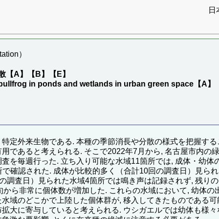
日
ation）
散【A】【B】【E】
an bullfrog in ponds and wetlands in urban green spac
 特定外来生物である. 本種の季節消長や分散の様式を把握する
用であると考えられる. そこで2022年7月から, 名古屋市内
を毎週行った. 立ち入り可能な水域11箇所では, 成体・幼体の
箇所で確認された. 成体が比較的多く（合計10回の調査日）見ら
3回の調査日）見られた水域4箇所では鳴き声は記録されず, 残り
月上旬から非常に個体数が増加した. これらの水域において, 幼体
水域のどこかで上陸した個体群が, 移入してきたものである可能
布拡大に寄与していると考えられる. ウシガエルでは幼体も様々