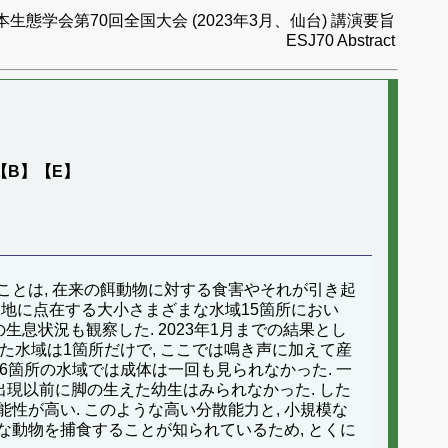
本生態学会第70回全国大会 (2023年3月、仙台) 講演要旨
ESJ70 Abstract
e【A】【B】【E】
ことは, 在来の餌動物に対する食害やそれが引き起
の緑地に点在する大小さまざまな水域15箇所におい
生息状況も観察した. 2023年1月までの結果とし
れた水域は1箇所だけで, ここでは鳴き声に加えて産
の6箇所の水域では成体は一回も見られなかった. 一
の出現以前に脚の生えた幼生はみられなかった. した
性が高い. このような高い分散能力と, 小規模な
な動物を捕食することが知られているため, とくに