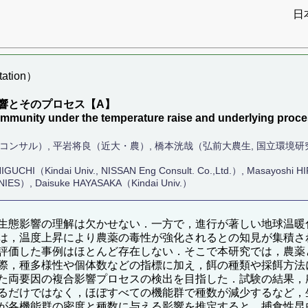
日
ation）
響とそのプロセス【A】
 community under the temperature raise and underlying pr
術コンサル）, 平岩将良（近大・農）, 橋本洸哉（弘前大農生, 国立環境
HIGUCHI（Kindai Univ., NISSAN Eng Consult. Co.,Ltd.）, Masayoshi
NIES）, Daisuke HAYASAKA（Kindai Univ.）
生態影響の理解は欠かせない．一方で，進行が著しい地球温暖
は，温度上昇により農薬の毒性が強化されるとの知見が集積さ
評価した事例はほとんど存在しない．そこで本研究では，農薬
際，種多様性や個体数などの指標に加え，餌の種類や採餌方法
た両要因の複合影響プロセスの検出を目指した．試験の結果，
るだけではなく，ほぼすべての機能群で種数が減少するなど，
が各機能群の密度と種数に与える影響を推定すると，捕食性昆