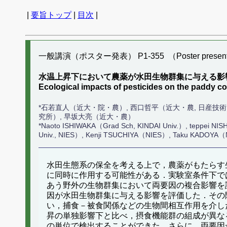
|
要旨トップ
|
目次
|
一般講演（ポスター発表） P1-355 （Poster present
水温上昇下において農薬が水田生物群集に与える影
Ecological impacts of pesticides on the paddy
*石若直人（近大・院・農）, 西口哲平（近大・農, 日産技
究所）, 早坂大亮（近大・農）
*Naoto ISHIWAKA（Grad Sch, KINDAI Univ.）, teppei NIS
Univ., NIES）, Kenji TSUCHIYA（NIES）, Taku KADOYA（
水田生態系の保全を考える上で，農薬がもたらす
に同時に作用する可能性がある．実験室条件下で
あう野外の生物群集において両要因の複合影響を
因が水田生物群集に与える影響を評価した．その
い，捕食－被食関係などの生物間相互作用を介し
昇の単独影響下と比べ，摂食機能群の組成が異な
の単位で検出することができた．さらに，両要因