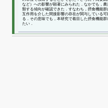
など）への影響が顕著にみられた．なかでも，農
類する傾向が確認できた．すなわち，摂食機能群
互作用を介した間接影響の存在が関与している可
る．その意味でも，本研究で着目した摂食機能群
たい．