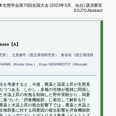
本生態学会第70回全国大会 (2023年3月、仙台) 講演要旨
ESJ70 Abstract
ocesses【A】
研究所）, 土屋健司（国立環境研究所）, 角谷拓（国立環境研
 HIRAIWA（Kindai Univ.）, Koya HASHIMOTO（Hirosaki
化を考慮すると，今後，農薬と温度上昇が生態系
れつつある．しかし，多種の生物が複雑に関係し
と水温上昇の有無を制御した野外実験から，両要
に基づいた「摂食機能群」に着目して解析を行
農薬と水温上昇の複合影響下では，農薬と水温上
生物群集に対する両要因の複合影響を摂食機能群
虫（トンボなど）とデトリタス食者（イトミミズ