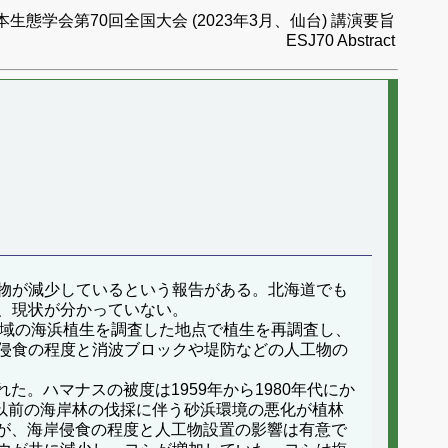
本生態学会第70回全国大会 (2023年3月、仙台) 講演要旨
ESJ70 Abstract
物が減少しているという報告がある。北海道でも
、現状が分かっていない。
海道全域の海浜植生を調査した地点で植生を再調査し、
侵食の程度と消波ブロックや堤防などの人工物の
された。ハマナスの被度は1959年から1980年代にか
9年以前の海岸林の伐採に伴う砂浜環境の悪化が植林
いたが、海岸侵食の程度と人工物設置の影響は有意で