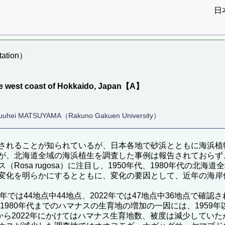
日
ation）
the west coast of Hokkaido, Japan【A】
）
Shuuhei MATSUYAMA（Rakuno Gakuen University）
されることが知られているが、日本各地で砂浜とともに海浜植
が、北海道全域の海浜植生を調査した事例は報告されておらず
Rosa rugosa）に注目し、1950年代、1980年代の北
変化を明らかにするとともに、変化の要因として、近年の海岸
88年では44地点中44地点、2022年では47地点中36地点で確認
ら1980年代までのハマナスの生育地の増加の一因には、195
8年から2022年にかけてはハマナス生育地数、被度は減少して