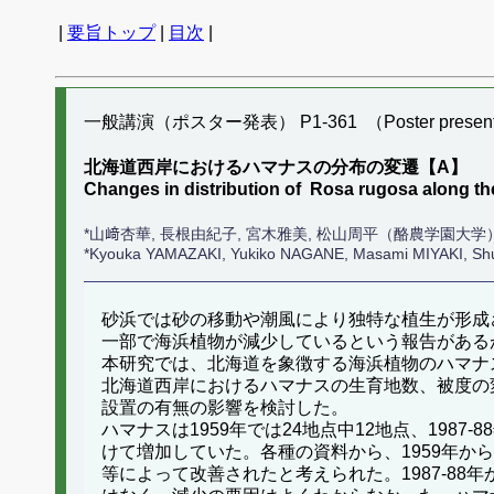
|
要旨トップ
|
目次
|
一般講演（ポスター発表） P1-361 （Poster present
北海道西岸におけるハマナスの分布の変遷【A】
Changes in distribution of Rosa rugosa along 
*山﨑杏華, 長根由紀子, 宮木雅美, 松山周平（酪農学園大学
*Kyouka YAMAZAKI, Yukiko NAGANE, Masami MIYAKI, 
砂浜では砂の移動や潮風により独特な植生が形成
一部で海浜植物が減少しているという報告がある
本研究では、北海道を象徴する海浜植物のハマナス（
北海道西岸におけるハマナスの生育地数、被度の
設置の有無の影響を検討した。
ハマナスは1959年では24地点中12地点、1987-
けて増加していた。各種の資料から、1959年か
等によって改善されたと考えられた。1987-8