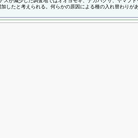
ナスが減少した調査地ではオオヨモギ、ナガハグサ、ヤマブド
入し増加したと考えられる。何らかの原因による種の入れ替わりが