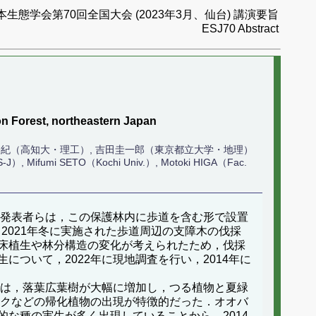
本生態学会第70回全国大会 (2023年3月、仙台) 講演要旨
ESJ70 Abstract
on Forest, northeastern Japan
嘉基紀（高知大・理工）, 吉田圭一郎（東京都立大学・地理）
-J）, Mifumi SETO（Kochi Univ.）, Motoki HIGA（Fac.
．発表者らは，この保護林内に歩道を含む形で設置
．2021年冬に実施された歩道周辺の支障木の伐採
床植生や林分構造の変化が考えられたため，伐採
ついて，2022年に現地調査を行い，2014年に
では，落葉広葉樹が大幅に増加し，つる植物と夏緑
ギクなどの帰化植物の出現が特徴的だった．オオバ
な種の実生が多く出現していることから，2014