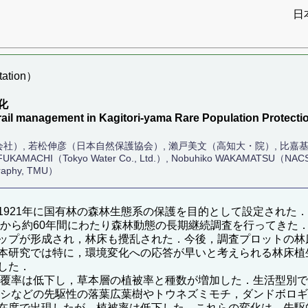
日
ation）
化
 trail management in Kagitori-yama Rare Population Protecti
社）, 若松伸彦（日本自然保護協会）, 瀨戸美文（高知大・院）, 比
o FUKAMACHI（Tokyo Water Co., Ltd.）, Nobuhiko WAKAMATSU（NACS
graphy, TMU）
1921年に国有林の森林生態系の保護を目的として設定された
61年から約60年間にわたり森林動態の長期継続調査を行ってきた
ップが形成され，林床も攪乱された．今後，調査プロットの林
研究では特に，環境変化への応答が早いと考えられる林床植生に
した．
ー被覆率は低下し，草本層の植被率と種数が増加した．生活型別
ウルシなどの先駆性の落葉広葉樹やトウネズミモチ，ダンドボロ
在度で出現したが，植被率は低下した．これらの変化は，先駆的