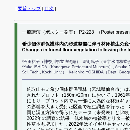
|
要旨トップ
|
目次
|
一般講演（ポスター発表） P2-228 （Poster present
希少個体群保護林内の歩道整備に伴う林床植生の変
Changes in forest floor vegetation following the
*石田祐子（神奈川県立博物館）, 深町篤子（東京水道株式会
*Yuko ISHIDA（Kanagawa Prefectural Museum）, Atsuk
Sci. Tech., Kochi Univ.）, Keiichiro YOSHIDA（Dept. Geo
鈎取山モミ希少個体群保護林（宮城県仙台市）は
されたプロット（150m×20m）において，19
により，プロット内でも一部に人為的な林冠ギャ
の影響を大きく受けた区画で植生調査を行った．本
同じ調査方法で得られたデータ（未発表）と比較
2022年の調査の結果，低木層の植被率とリタ
性草本も増加した．2022年はイイギリやヤマ
ジャノヒゲやミヤマタムラソウは両年代に高い常