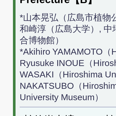
*山本晃弘（広島市植物公
和崎淳（広島大学）, 中
合博物館）
*Akihiro YAMAMOTO（Hi
Ryusuke INOUE（Hiroshi
WASAKI（Hiroshima Univ
NAKATSUBO（Hiroshima U
University Museum）