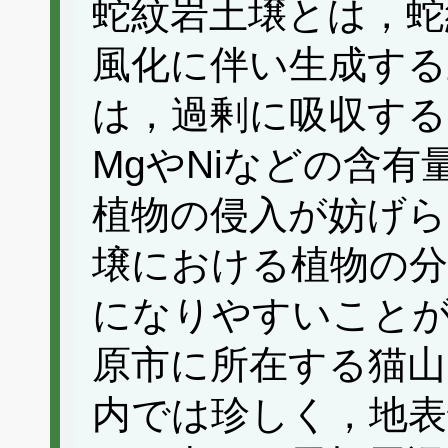
蛇紋岩土壌とは，蛇
風化に伴い生成する
は，過剰に吸収する
MgやNiなどの含
植物の侵入が妨げら
壌における植物の分
になりやすいこと
原市に所在する猫山（
内では珍しく，地表