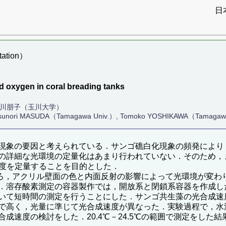
日
ation）
d oxygen in coral breading tanks
吉川朋子（玉川大学）
tsunori MASUDA（Tamagawa Univ.）, Tomoko YOSHIKAWA（Tamagaw
現象の要因と考えられている．サンゴ礁白化現象の頻発により
の詳細な光環境の定量化はあまり行われていない．そのため，
成速度を定量することを目的とした．
ろ，アクリル壁面の色と内面反射の影響によって光環境が変わ
．溶存酸素測定の容器製作では，開放系と閉鎖系容器を作成し
いて短時間の測定を行うことにした．サンゴ共生藻の光合成速
で高く，光量に準じて光合成速度が異なった．実験過程で，水
成速度の検討をした．20.4℃－24.5℃の範囲で測定をした