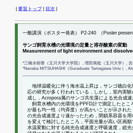
|
要旨トップ
|
目次
|
一般講演（ポスター発表） P2-240 （Poster present
サンゴ飼育水槽の光環境の定量と溶存酸素の変動
Measurenment of light environment and dissolve
*三橋水樹香（玉川大学大学院）, 増田篤稔（玉川大学）, 
*Nanaka MITSUHASHI（Guraduate Tamagawa Univ.）, A
地球温暖化に伴う海水温上昇は，サンゴ礁白化
応の研究が多く行われている．しかし，室内実験
成し，Acropora属のサンゴ共生藻による光合
飼育水槽内の光環境をPPFD計で測定したとこ
が最も均一性（均斉度）が高かいことが示された
の光合成速度より速かったため，閉鎖系容器を用
を変えて検討したところ，平面光量が高い区画順
水温変動に対する純光合成速度と呼吸速度，総光合