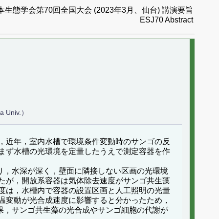
本生態学会第70回全国大会 (2023年3月、仙台) 講演要旨
ESJ70 Abstract
a Univ.）
，近年，室内水槽で環境条件変動時のサンゴの反
まず水槽の光環境を定量したうえで測定容器を作
り，水深が深く，壁面に隣接しない区画の光環境
たが，開放系容器は気体除去速度がサンゴ共生藻
度は，水槽内で容器の設置区画と人工照明の光量
温変動が光合成速度に影響すると分かったため，
結果，サンゴ共生藻の光合成やサンゴ細胞の代謝が