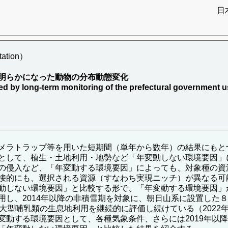
日
ation）
明らかになった動物の分布動態変化
 by long-term monitoring of the prefectural government u
メラトラップ等を用いた短期間（単年から数年）の結果にもと
として、植生・土地利用・地勢など「年変動しない環境要因」
の侵入など、「年変動する環境要因」によっても、対象種の資
接的にも、選択される資源（すなわち実現ニッチ）が異なる可
動しない環境要因」と比較する形で、「年変動する環境要因」
用し、2014年以降の非積雪期を対象に、朝日山系に設置した
大型哺乳類の生息地利用を継続的に評価し続けている（2022年末
変動する環境要因として、各種気象条件、さらには2019年以