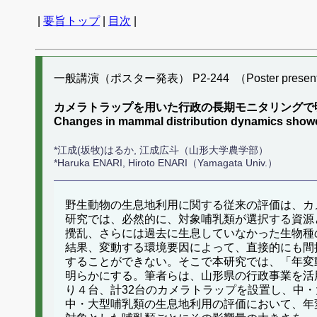
|
要旨トップ
|
目次
|
一般講演（ポスター発表） P2-244 （Poster present
カメラトラップを用いた行政の長期モニタリングで
Changes in mammal distribution dynamics showed
*江成(坂牧)はるか, 江成広斗（山形大学農学部）
*Haruka ENARI, Hiroto ENARI（Yamagata Univ.）
野生動物の生息地利用に関する従来の評価は、カ
研究では、必然的に、対象哺乳類が選択する資源
攪乱、さらには過去に生息していなかった生物種
結果、変動する環境要因によって、直接的にも間
することができない。そこで本研究では、「年変
明らかにする。筆者らは、山形県の行政事業を活
り４台、計32台のカメラトラップを設置し、中・
中・大型哺乳類の生息地利用の評価において、年