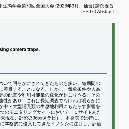
本生態学会第70回全国大会 (2023年3月、仙台) 講演要旨
ESJ70 Abstract
sing camera traps.
づいて明らかにされてきたものも多い。短期間の
に着目することになる。しかし、気象条件や人為
源の配置や利用可能量の変化が起こりうる。その
能性があり、これは長期調査でなければ明らかに
が中・大型哺乳類の生息地利用にもたらす影響を
８つのモニタリングサイトにおいて、１サイトあた
現在、計53,396カメラ日）。本発表では特に、
降に本格的に侵入してきたイノシシに注目し、評価