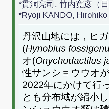
*貫洞亮司, 竹内寛彦（
*Ryoji KANDO, Hirohi
丹沢山地には，ヒ
(
Hynobius fossigen
オ(
Onychodactilus j
性サンショウウオが
2022年にかけて行
とも分布域が縮小