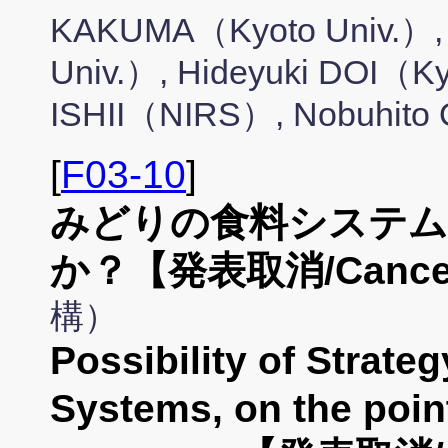
KAKUMA（Kyoto Univ.）,
Univ.）, Hideyuki DOI（Ky
ISHII（NIRS）, Nobuhito
[
F03-10
]
みどりの食料システム
か？【発表取消/Cancel
構）
Possibility of Strate
Systems, on the point 