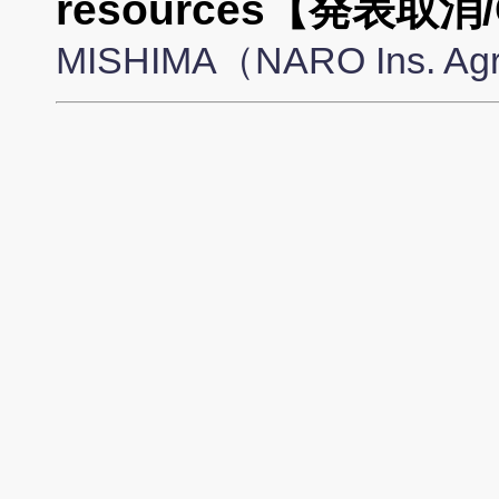
resources【発表取消/C
MISHIMA（NARO Ins. Agr