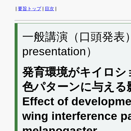
|
要旨トップ
|
目次
|
一般講演（口頭発表） C
presentation）
発育環境がキイロシ
色パターンに与える
Effect of developm
wing interference p
melanogaster