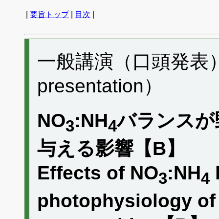
|
要旨トップ
|
目次
|
一般講演（口頭発表） D
presentation）
NO
:NH
バランスが
3
4
与える影響【B】
Effects of NO
:NH
3
4
photophysiology of 