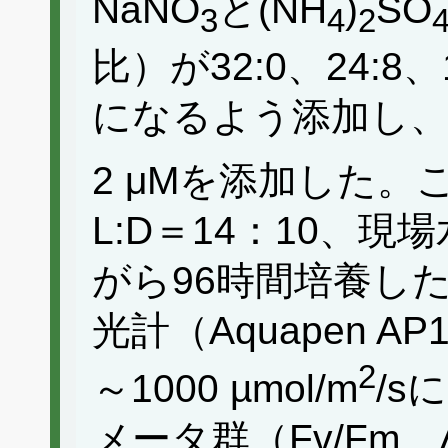
NaNO
と(NH
)
SO
3
4
2
比）が32:0、24:8、1
になるよう添加し、
2 μMを添加した。これ
L:D＝14：10、
がら96時間培養し
光計（Aquapen AP
2
～1000 µmol/m
/
メータ群（Fv/Fm、Δ