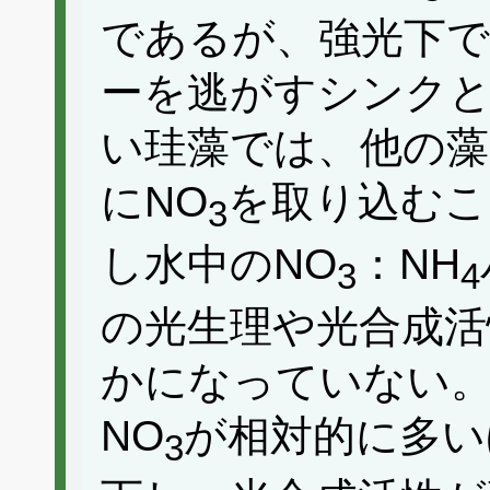
であるが、強光下
ーを逃がすシンク
い珪藻では、他の藻
にNO
を取り込むこ
3
し水中のNO
：NH
3
4
の光生理や光合成活
かになっていない。そ
NO
が相対的に多い
3