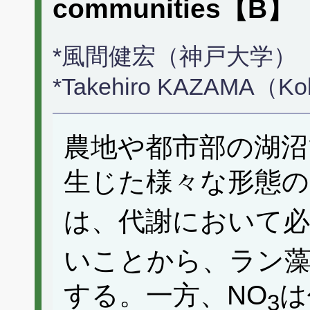
communities【B】
*風間健宏（神戸大学）
*Takehiro KAZAMA（Kob
農地や都市部の湖沼
生じた様々な形態の
は、代謝において必
いことから、ラン
する。一方、NO
は
3