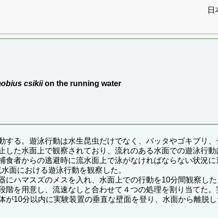
日
）
bius csikii
on the running water
動する。遊泳行動は水生昆虫だけでなく、バッタやゴキブリ、
止した水面上で観察されており、流れのある水面での遊泳行動
捕食者からの逃避時に流水面上で泳がなければならない状況に
流水面における遊泳行動を観察した。
にハマスズのメスを入れ、水面上での行動を10分間観察した
段階を用意し、流速なしと合わせて４つの処理を割り当てた。
体が10分以内に実験装置の垂直な壁面を登り、水面から離脱