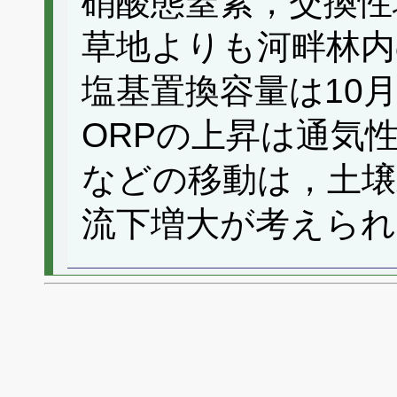
硝酸態窒素，交換性
草地よりも河畔林内
塩基置換容量は10
ORPの上昇は通気
などの移動は，土壌
流下増大が考えられ