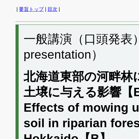
|
要旨トップ
|
目次
|
一般講演（口頭発表） G
presentation）
北海道東部の河畔林
土壌に与える影響【
Effects of mowing u
soil in riparian fore
Hokkaido【B】