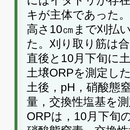
にはイタドリが存
キが主体であった。
高さ10㎝まで刈払
た。刈り取り筋は合
直後と10月下旬に
土壌ORPを測定し
土後，pH，硝酸態
量，交換性塩基を測
ORPは，10月下