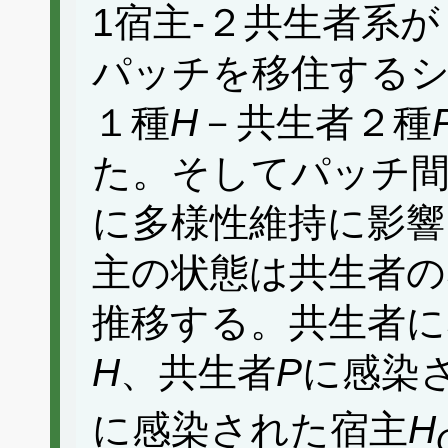
1宿主-２共生者系
パッチを移住する
１種
H
－共生者２種
た。そしてパッチ
に多様性維持に影響
主の状態は共生者の
推移する。共生者に
H
、共生者
P
に感染
に感染された宿主
H