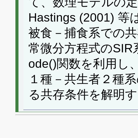
て、数理モデルの定
Hastings (20
被食－捕食系での共
常微分方程式のSIR系で
ode()関数を利用
１種－共生者２種系
る共存条件を解明す