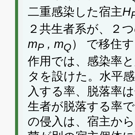
二重感染した宿主
H
２共生者系が、２つ
m
, m
） で移住
P
Q
作用では、感染率と
タを設けた。水平感
入する率、脱落率は
生者が脱落する率で
の侵入は、宿主から