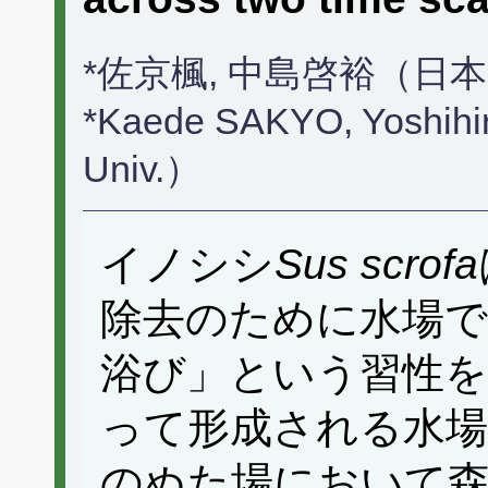
*佐京楓, 中島啓裕（日
*Kaede SAKYO, Yoshi
Univ.）
イノシシ
Sus scrofa
除去のために水場で
浴び」という習性
って形成される水場
のぬた場において森