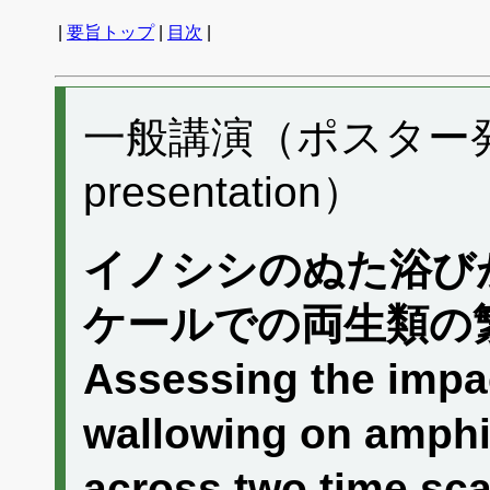
|
要旨トップ
|
目次
|
一般講演（ポスター発表）
presentation）
イノシシのぬた浴び
ケールでの両生類の
Assessing the impac
wallowing on amphi
across two time 