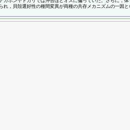
ナガホンヤドカリでは沖合ほどオスに偏っていた。さらに，体サ
られ，貝殻選好性の種間変異が両種の共存メカニズムの一因と