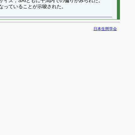
イズ，SAIともに干潟内での偏りがみられた。
なっていることが示唆された。
日本生態学会