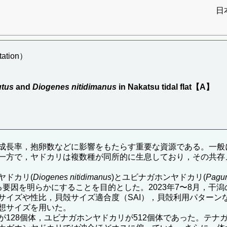
日
ation）
】
utus
and
Diogenes nitidimanus
in Nakatsu tidal flat【A】
成長率，抱卵数などに影響をもたらす重要な資源である。一般
一方で，ヤドカリは複数種が同所的に生息しており，その共存
ヤドカリ(
Diogenes nitidimanus
)とユビナガホンヤドカリ(
Pagur
要因を明らかにすることを目的とした。2023年7〜8月，干
イズや性比，貝殻サイズ適合度（SAI），貝殻利用パターンな
想サイズを用いた。
128個体，ユビナガホンヤドカリが512個体であった。テナ