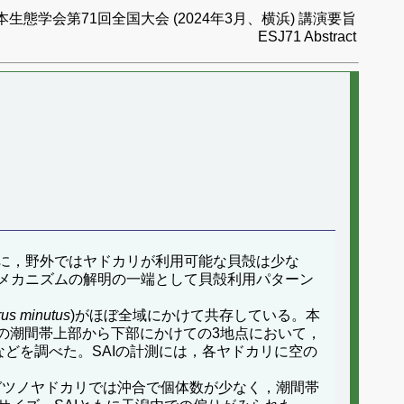
本生態学会第71回全国大会 (2024年3月、横浜) 講演要旨
ESJ71 Abstract
に，野外ではヤドカリが利用可能な貝殻は少な
メカニズムの解明の一端として貝殻利用パターン
us minutus
)がほぼ全域にかけて共存している。本
潟の潮間帯上部から下部にかけての3地点において，
どを調べた。SAIの計測には，各ヤドカリに空の
ガツノヤドカリでは沖合で個体数が少なく，潮間帯