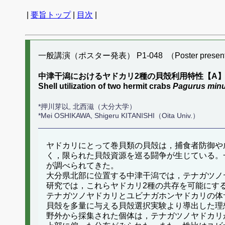
|
要旨トップ
|
目次
|
一般講演（ポスター発表） P1-048 （Poster present
中津干潟におけるヤドカリ2種の貝殻利用特性【A
Shell utilization of two hermit crabs
Pagurus min
*押川芽以, 北西滋（大分大学）
*Mei OSHIKAWA, Shigeru KITANISHI（Oita Univ.）
ヤドカリにとって巻貝類の貝殻は，捕食者防御や
く，限られた貝殻資源を巡る闘争が生じている。
が調べられてきた。
大分県北部に位置する中津干潟では，テナガツノ
研究では，これらヤドカリ2種の共存を可能にする
テナガツノヤドカリとユビナガホンヤドカリの体サ
貝殻を多量に与える貝殻選択実験より導出した理
野外から採集された個体は，テナガツノヤドカリが