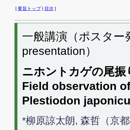
|
要旨トップ
|
目次
|
一般講演（ポスター発表）
presentation）
ニホントカゲの尾振
Field observation of
Plestiodon japoni
*柳原諒太朗, 森哲（京