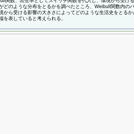
bull関数、出生率としてスイッチ関数を代入し、環境から受
どのような分布をとるかを調べたところ、Weibull関数内
境から受ける影響の大きさによってどのような生活史をとるかが
端を表していると考えられる。