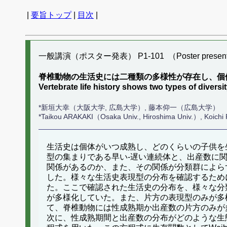
|
要旨トップ
|
目次
|
一般講演（ポスター発表） P1-101 （Poster present
脊椎動物の生活史には二種類の多様性が存在し、個
Vertebrate life history shows two types of div
*新垣大幸（大阪大学, 広島大学）, 藤本仰一（広島大学）
*Taikou ARAKAKI（Osaka Univ., Hiroshima Univ.）, Koic
生活史は個体がいつ成熟し、どのくらいの子供を
型の集まりである早い-遅い連続体と、出産数に
関係があるのか、また、その関係が分類群によら
した。様々な生活史表現型の分布を確認するために
た。ここで確認された生活史の分布を、様々な分
が多様化していた。また、片方の表現型のみが多
て、脊椎動物には性成熟期か出産数の片方のみが
次に、性成熟期間と出産数の分布がどのような生態学的