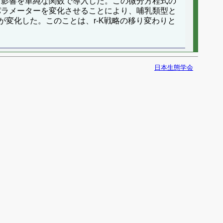
ける影響を単純な関数で導入した。この微分方程式の
のパラメーターを変化させることにより、哺乳類型と
変化した。このことは、r-K戦略の移り変わりと
日本生態学会