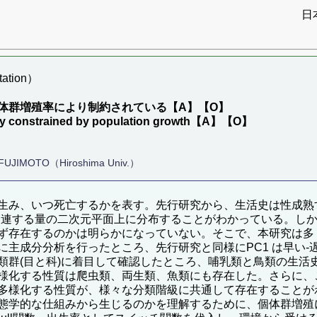
日
ation）
体群増殖率により制約されている【A】【O】
ersity constrained by population growth【A】【O】
hi FUJIMOTO（Hiroshima Univ.）
生み、いつ死亡するかを表す。先行研究から、生活史は性成熟
関連する量の二次元平面上に分布することがわかっている。し
ず存在するのかは明らかになっていない。そこで、本研究は多
主成分分析を行ったところ、先行研究と同様にPC1 は早い-遅
類群(目と科)に着目して確認したところ、哺乳類と鳥類の生活
様化する性質は爬虫類、両生類、魚類にも存在した。さらに、
多様化する性質が、様々な分類階級に共通して存在することが
な仕組みから生じるのかを理解するために、個体群増殖に年齢分布を考慮