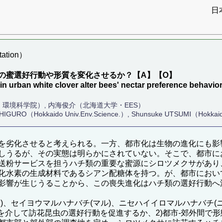
日
ation）
の蜜選好行動や形質を変化させるか？【A】【O】
in urban white clover alter bees' nectar preference beha
環境科学院）, 内海俊介（北海道大学・EES）
ISHIGURO（Hokkaido Univ.Env.Science.）, Shunsuke UTSUMI（Hokkai
を劣化させると考えられる。一方、都市化は生物の進化にも影
しうるが、その実態は明らかにされていない。そこで、都市に
送粉サービスを担うハチ類の重要な蜜源にシロツメクサがあり
化水素の生成材料であるシアン配糖体を持つ。が、都市におい
影響が生じうることから、この喪失進化はハチ類の選好行動へ
)、セイヨウマルハナバチ(マル)、ニセハイイロマルハナバチ(
を介して訪花昆虫の選好行動を促進するか、2)都市-郊外間で