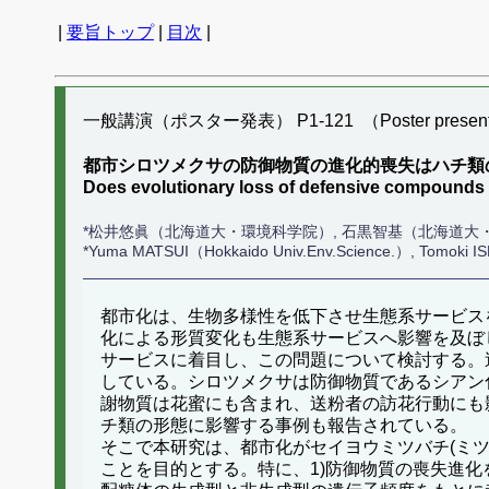
|
要旨トップ
|
目次
|
一般講演（ポスター発表） P1-121 （Poster present
都市シロツメクサの防御物質の進化的喪失はハチ類
Does evolutionary loss of defensive compounds 
*松井悠眞（北海道大・環境科学院）, 石黒智基（北海道大・
*Yuma MATSUI（Hokkaido Univ.Env.Science.）, Tomoki 
都市化は、生物多様性を低下させ生態系サービス
化による形質変化も生態系サービスへ影響を及ぼ
サービスに着目し、この問題について検討する。
している。シロツメクサは防御物質であるシアン
謝物質は花蜜にも含まれ、送粉者の訪花行動にも
チ類の形態に影響する事例も報告されている。
そこで本研究は、都市化がセイヨウミツバチ(ミツ
ことを目的とする。特に、1)防御物質の喪失進化