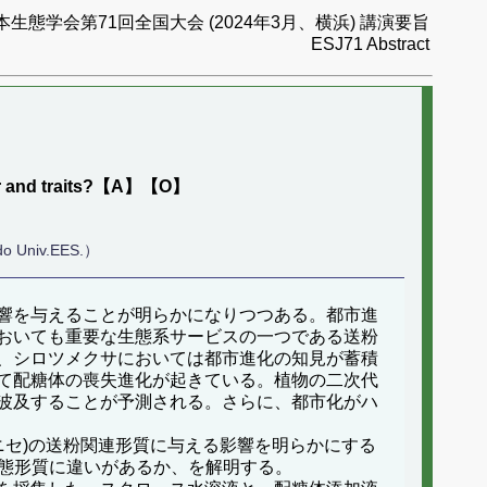
本生態学会第71回全国大会 (2024年3月、横浜) 講演要旨
ESJ71 Abstract
vior and traits?【A】【O】
do Univ.EES.）
響を与えることが明らかになりつつある。都市進
おいても重要な生態系サービスの一つである送粉
、シロツメクサにおいては都市進化の知見が蓄積
て配糖体の喪失進化が起きている。植物の二次代
波及することが予測される。さらに、都市化がハ
ニセ)の送粉関連形質に与える影響を明らかにする
形態形質に違いがあるか、を解明する。