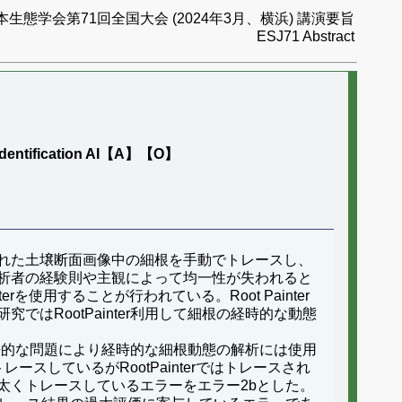
本生態学会第71回全国大会 (2024年3月、横浜) 講演要旨
ESJ71 Abstract
e identification AI【A】【O】
れた土壌断面画像中の細根を手動でトレースし、
析者の経験則や主観によって均一性が失われると
使用することが行われている。Root Painter
RootPainter利用して細根の経時的な動態
手法的な問題により経時的な細根動態の解析には使用
ースしているがRootPainterではトレースされ
根を太くトレースしているエラーをエラー2bとした。