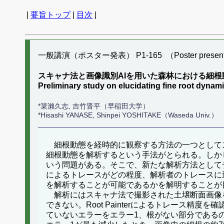
|
要旨トップ
|
目次
|
一般講演（ポスター発表） P1-165 （Poster present
スキャナ法と画像識別AIを用いた森林における細根
Preliminary study on elucidating fine root dyn
*簗瀨久志, 吉竹晋平（早稲田大学）
*Hisashi YANASE, Shinpei YOSHITAKE（Waseda Univ.）
細根動態を経時的に観察する方法の一つとして
細根動態を解析するという手法がとられる。しか
いう問題がある。そこで、新たな解析方法としてディープ
によるトレースがどの程度、解析者のトレースに近づ
を解析することが可能であるかを解明することが
解析にはスキャナ法で撮影された土壌断面画像を使
できない。Root Painterによるトレース精度
ていないエラーをエラー1、根がない部分であるのに