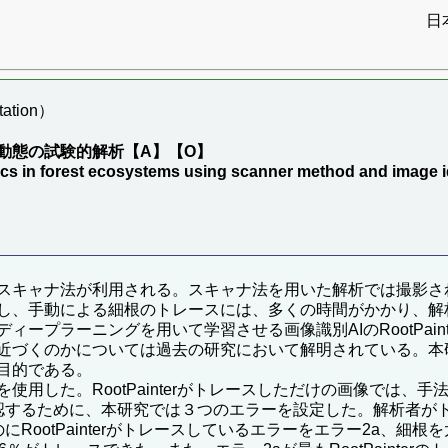
日
ation）
動態の試験的解析【A】【O】
amics in forest ecosystems using scanner method and imag
スキャナ法が利用される。スキャナ法を用いた解析では撮影さ
し、手動による細根のトレースには、多くの時間がかかり、解
ラーニングを用いて学習させる画像識別AIのRootPainterを
くのかについては過去の研究において解明されている。本研究では
目的である。
用した。RootPainterがトレースしただけの画像では、
を確認するために、本研究では３つのエラーを設定した。解析者がトレ
RootPainterがトレースしているエラーをエラー2a、細