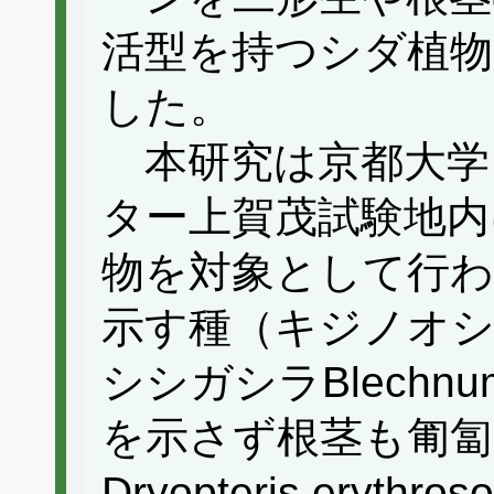
活型を持つシダ植物
した。
本研究は京都大学
ター上賀茂試験地内
物を対象として行わ
示す種（キジノオシダPla
シシガシラBlechnum
を示さず根茎も匍
Dryopteris erythr