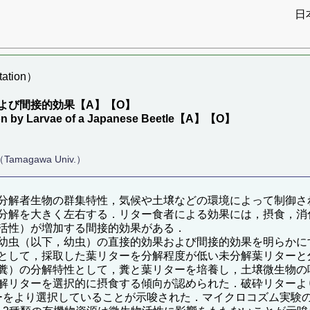
日
ation）
よび間接的効果【A】【O】
sition by Larvae of a Japanese Beetle【A】【O】
E（Tamagawa Univ.）
分解者生物の群集特性，気候や土壌などの環境によって制御さ
分解を大きく左右する．リター食者による効果には，摂食，消
活性）が増加する間接的効果がある．
幼虫（以下，幼虫）の直接的効果および間接的効果を明らかに
として，採取した葉リターを分解程度が低い未分解葉リターと
糞）の分解特性として，糞と葉リターを培養し，土壌微生物の
解リターを選択的に摂食する傾向が認められた．破砕リターよ
ターをより選択していることが示唆された．マイクロコズム実