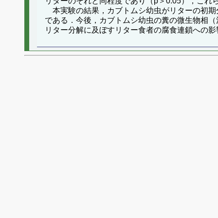
リターのそれと同程度であり（p＞0.05），こ
本実験の結果，カブトムシ幼虫がリターの初期
である．今後，カブトムシ幼虫の糞の微生物相（
リター分解に及ぼすリター食者の腐食連鎖への影