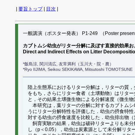
|
要旨トップ
|
目次
|
一般講演（ポスター発表） P1-249 （Poster present
カブトムシ幼虫がリター分解に及ぼす直接的効果お
Direct and Indirect Effects on Litter Decompo
*飯島涼, 関川清広, 友常満利（玉川大・院・農）
*Ryo IIJIMA, Seikou SEKIKAWA, Mitsutoshi TOMOTSUN
陸上生態系におけるリター分解は，リターの質，
をもち，さらにリター食者（土壌動物）はリター
と，その結果土壌微生物による分解速度（微生物
本研究は，葉リターの分解に対するカブトムシ
うにリター分解特性を評価した．幼虫の摂食特性
対する幼虫の摂食速度を比較した．幼虫排出物（
飼育実験の結果，幼虫は破砕リターよりも未分
し（p＜0.05），幼虫は炭素源として未分解リ