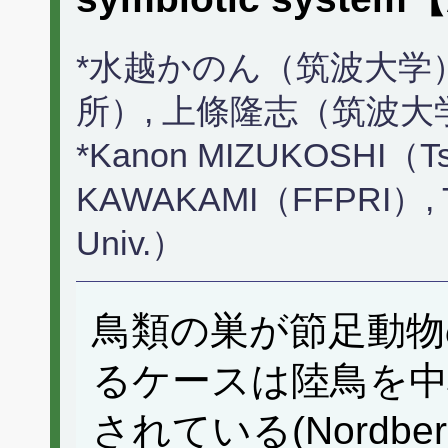
*水越かのん（筑波大学
所）, 上條隆志（筑波大
*Kanon MIZUKOSHI（Tsu
KAWAKAMI（FFPRI）, T
Univ.）
鳥類の巣が節足動物
るケースは陸鳥を中
されている(Nordber