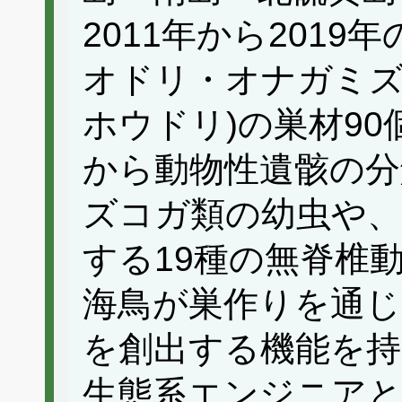
2011年から201
オドリ・オナガミ
ホウドリ)の巣材9
から動物性遺骸の分
ズコガ類の幼虫や
する19種の無脊椎
海鳥が巣作りを通
を創出する機能を持
生態系エンジニア