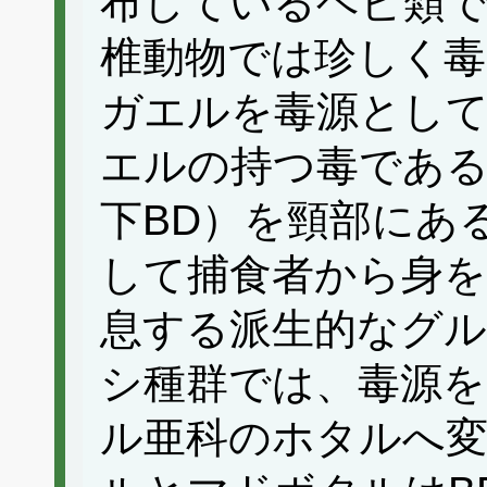
布しているヘビ類
椎動物では珍しく毒
ガエルを毒源とし
エルの持つ毒であ
下BD）を頸部にあ
して捕食者から身を
息する派生的なグ
シ種群では、毒源
ル亜科のホタルへ