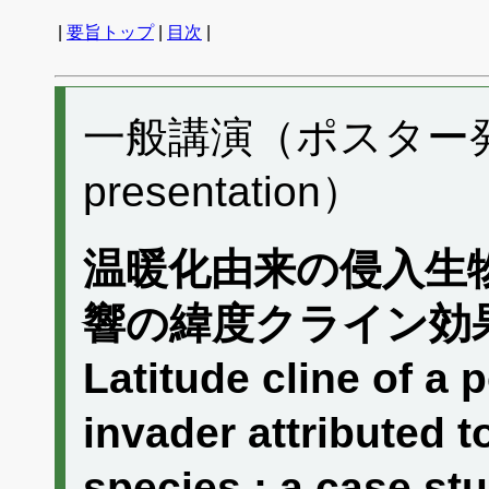
|
要旨トップ
|
目次
|
一般講演（ポスター発表）
presentation）
温暖化由来の侵入生
響の緯度クライン効
Latitude cline of a
invader attributed 
species : a case s