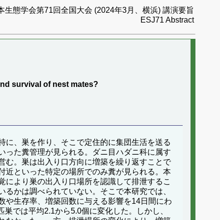
本生態学会第71回全国大会 (2024年3月、横浜) 講演要旨
ESJ71 Abstract
and survival of nest mates?
特に、巣を作り、そこで定住的に集団生活を送る
いった糞管理が見られる。ダニ目ハダニ科に属す
営む。巣は出入り口方向に増築を繰り返すことで
付近といった特定の場所でのみ糞が見られる。本
覚により巣の出入り口場所を認識して排泄するこ
いるかは調べられていない。そこで本研究では、
数や生存率、増築回数に与える影響を14日間にわ
巣では平均2.1から5.0個に変化した。しかし、