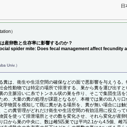
日
ation）
理は産卵数と生存率に影響するのか？
ocial spider mite: Does fecal management affect fecundity 
uba Univ.）
る糞は、衛生や生活空間の確保などの面で悪影響を与えうる。
社会性動物では特定の場所で排泄する、巣から糞を運び出すと
裏の主脈沿いに糸でトンネル状の巣を作り、そこで集団生活を
ため、大量の糞の処理が課題となるが、本種では巣の出入り口
化学物質を感知して既に糞がある場所を、糞が無い場合には触
、この糞管理がどれだけ衛生や生活空間の有効活用に役立って
物質を使って排泄場所とその数を変化させ、それら変化が産卵
から巣の中央に、数は雌5匹巣では平均2.1から4.5個、雌7匹