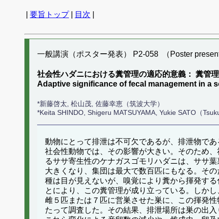
|
要旨トップ
|
目次
|
一般講演（ポスター発表） P2-058 （Poster present
社会性ハダニにおける糞管理の適応的意義： 糞管
Adaptive significance of fecal management in a s
*新藤啓太, 松山茂, 佐藤幸恵（筑波大学）
*Keita SHINDO, Shigeru MATSUYAMA, Yukie SATO（Tsuk
動物にとって排泄は不可欠であるが、排泄物であ
社会性動物では、その影響が大きい。そのため、
るササ寄生性のケナガスゴモリハダニは、ササ葉
大きくなり、集団は最大で数百匹にもなる。その
種は目が見えないが、嗅覚により糞から揮発する
とにより、この糞管理が成り立っている。しかし
雌５匹または７匹に営巣させた巣に、この揮発性
たって調査した。その結果、排泄場所は巣の出入り口