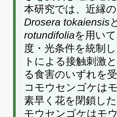
本研究では、近縁
Drosera tokaiensis
rotundifolia
を用いて
度・光条件を統制し
トによる接触刺激
る食害のいずれを
コモウセンゴケは
素早く花を閉鎖した
モウセンゴケはモ