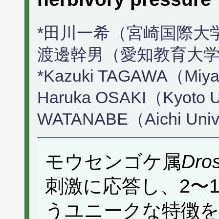
*田川一希（宮崎国際大学
渡邊幹男（愛知教育大
*Kazuki TAGAWA（Miyazak
Haruka OSAKI（Kyoto Un
WATANABE（Aichi Univ.
モウセンゴケ属
Dro
刺激に応答し、2〜
うユニークな特徴を