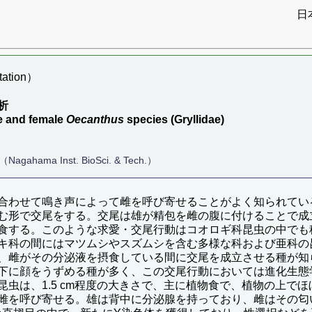
日
ation）
析
e and female
Oecanthus
species (Gryllidae)
Nagahama Inst. BioSci. & Tech.）
合わせて鳴き声によって雌を呼び寄せることがよく知られてい
む形で交尾をする。交尾は雄が精包を雌の腹に付けることで成
食する。このような求愛・交尾行動はコオロギ科昆虫の中でも
キ科の間にはマツムシやスズムシを含む多様な科および亜科の
、雌がその分泌液を摂食している間に交尾を成立させる種が知
下に顔をうずめる種が多く、この交尾行動においては進化生態
虫は、1.5 cm程度の大きさで、主に植物食で、植物の上で
雌を呼び寄せる。雄は背中に分泌腺を持っており、雌はその匂