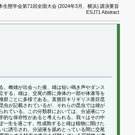
本生態学会第71回全国大会 (2024年3月、横浜) 講演要旨
ESJ71 Abstract
る。雌雄が出会った後、雄は短い鳴き声やダンス
立する。雄は、交尾の際に身体の一部や体液等を
種群ごとに多様である。直翅目キリギリス亜目昆
昆虫が記載されているが、それらの昆虫では雄が
られている。この分類群においては、分泌液につ
学的な保存性があると考えられる。我々はその中
ほぼ一生を過ごす。性成熟すると雄は植物に開けた
いに誘引され、分泌液を舐めとっている間に交尾