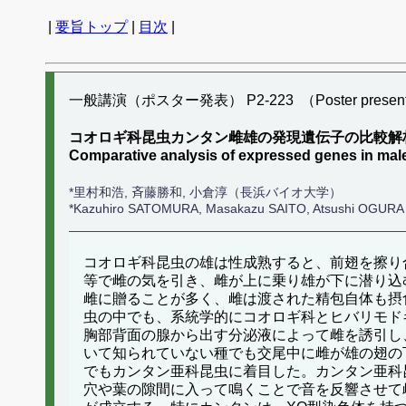
|
要旨トップ
|
目次
|
一般講演（ポスター発表） P2-223 （Poster present
コオロギ科昆虫カンタン雌雄の発現遺伝子の比較解
Comparative analysis of expressed genes in mal
*里村和浩, 斉藤勝和, 小倉淳（長浜バイオ大学）
*Kazuhiro SATOMURA, Masakazu SAITO, Atsushi OGURA（
コオロギ科昆虫の雄は性成熟すると、前翅を擦り
等で雌の気を引き、雌が上に乗り雄が下に潜り込
雌に贈ることが多く、雌は渡された精包自体も摂
虫の中でも、系統学的にコオロギ科とヒバリモド
胸部背面の腺から出す分泌液によって雌を誘引し
いて知られていない種でも交尾中に雌が雄の翅の
でもカンタン亜科昆虫に着目した。カンタン亜科昆
穴や葉の隙間に入って鳴くことで音を反響させて