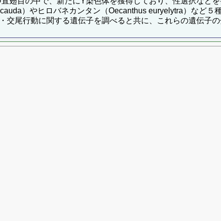
つ直翅目の中で、新たにY染色体を獲得しており、性選択など
gicauda）やヒロバネカンタン（Oecanthus euryelyt
求愛・交尾行動に関する遺伝子を調べると共に、これらの遺伝子