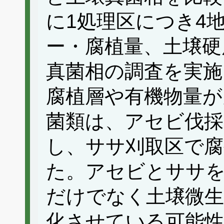
に1処理区につき4
ー・腐植量、土壌硬
真菌相の調査を実施
腐植層や有機物量が
菌類は、アセビ伐採
し、ササ刈取区で腐
た。アセビとササ
だけでなく土壌微生
化させている可能