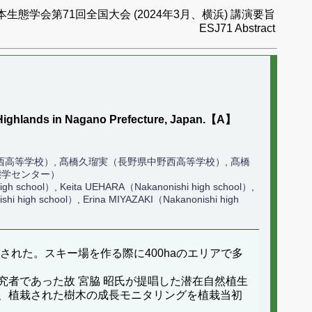
本生態学会第71回全国大会 (2024年3月、横浜) 講演要旨
ESJ71 Abstract
iga Highlands in Nagano Prefecture, Japan.【A】
西高等学校）, 髙橋久瑠実（長野県中野西高等学校）, 髙橋
態学センター）
h school）, Keita UEHARA（Nakanonishi high school）,
i high school）, Erina MIYAZAKI（Nakanonishi high
された。スキー場を作る際に400haのエリアで多
者であった故 宮脇 昭氏が提唱した潜在自然植生
、植栽された樹木の成長モニタリングを植栽当初