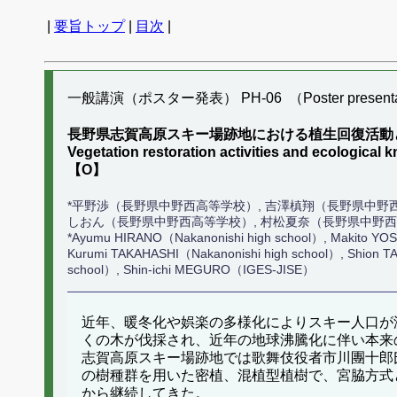
|
要旨トップ
|
目次
|
一般講演（ポスター発表） PH-06 （Poster presenta
長野県志賀高原スキー場跡地における植生回復活動
Vegetation restoration activities and ecological
【O】
*平野渉（長野県中野西高等学校）, 吉澤槙翔（長野県中野西
しおん（長野県中野西高等学校）, 村松夏奈（長野県中野西
*Ayumu HIRANO（Nakanonishi high school）, Makito YO
Kurumi TAKAHASHI（Nakanonishi high school）, Shion T
school）, Shin-ichi MEGURO（IGES-JISE）
近年、暖冬化や娯楽の多様化によりスキー人口が減
くの木が伐採され、近年の地球沸騰化に伴い本来
志賀高原スキー場跡地では歌舞伎役者市川團十郎
の樹種群を用いた密植、混植型植樹で、宮脇方式
から継続してきた。