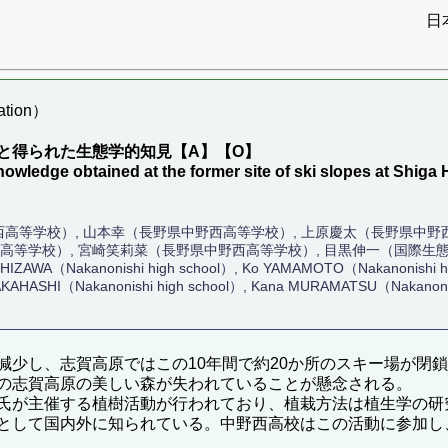
日
tion）
と得られた生態学的知見【A】【O】
 knowledge obtained at the former site of ski slopes at Sh
高等学校）, 山本幸（長野県中野西高等学校）, 上原慶太（長野県中野
高等学校）, 宮崎笑莉菜（長野県中野西高等学校）, 目黒伸一（国際生
SHIZAWA（Nakanonishi high school）, Ko YAMAMOTO（Nakanonishi hig
AKAHASHI（Nakanonishi high school）, Kana MURAMATSU（Nakanonish
少し、志賀高原ではこの10年間で約20か所のスキー場が閉鎖
の志賀高原の美しい森が失われていることが懸念される。
氏が主催する植樹活動が行われており、植栽方法は植生学の研究
として国内外に知られている。中野西高校はこの活動に参加し