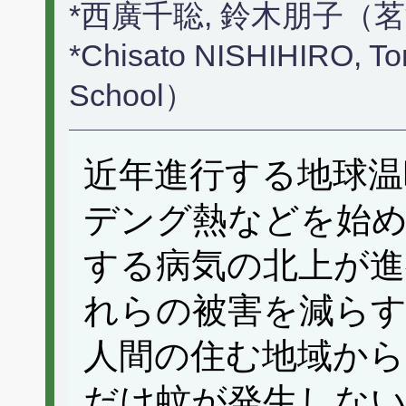
*西廣千聡, 鈴木朋子（
*Chisato NISHIHIRO, 
School）
近年進行する地球温
デング熱などを始
する病気の北上が
れらの被害を減ら
人間の住む地域から
だけ蚊が発生しない