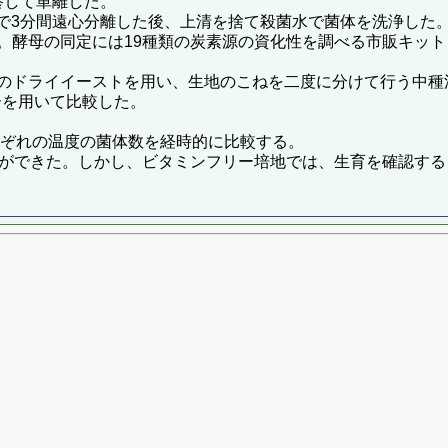
養して単離した。
pmで3分間遠心分離した後、上清を捨て殺菌水で菌体を洗浄し
。酵母の同定には19種類の炭素源の資化性を調べる市販キット
のドライイーストを用い、生地のこねを二度に分けて行う中種
ダーを用いて比較した。
それぞれの温度の菌体数を経時的に比較する。
とができた。しかし、ビタミンフリー培地では、生育を確認す