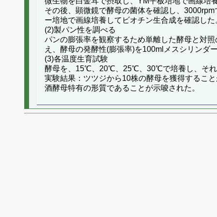
微生物を白金耳で摂取し、YM平板培地で画線培
その後、顕微鏡で酵母の菌体を確認し、3000r
ー培地で画線培養してビオチン生合成を確認した
(2)製パン性を調べる
パンの膨張率を観察するため単離した酵母と対照
え、酵母の発酵性(膨張率)を100mlメスシリン
(3)各温度生育試験
酵母を、15℃、20℃、25℃、30℃で培養し、
実験結果：ツツジから10株の酵母を獲得するこ
酒酵母特有の形質であることが示唆された。