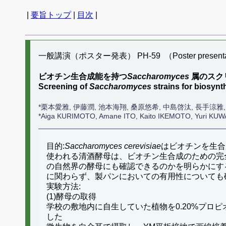
|
要旨トップ
|
目次
|
一般講演（ポスター発表） PH-59 （Poster presenta
ビオチン生合成能を持つ
Saccharomyces
属のスク
Screening of
Saccharomyces
strains for biosynt
*栗本愛雅, 伊藤潤, 池本海翔, 桑原悠希, 中島啓汰, 長手
*Aiga KURIMOTO, Amane ITO, Kaito IKEMOTO, Yuri KUWA
目的:
Saccharomyces cerevisiae
はビオチンを生合
使われる清酒酵母は、ビオチン生合成のための完
の自然界の酵母にも確認できるのかを明らかにす
に関わらず、製パンにおいての有用性についても
実験方法:
(1)酵母の取得
学校の敷地内に自生していた植物を0.20%プロピ
した