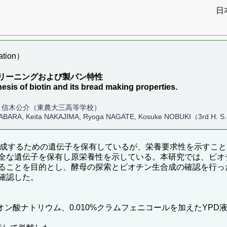
日
tion）
リーニングおよび製パン特性
hesis of biotin and its bread making properties.
涼雅, 信木公介（東農大三高等学校）
BARA, Keita NAKAJIMA, Ryoga NAGATE, Kosuke NOBUKI（3rd H. S., 
成するための遺伝子を保有しているが、栄養要求性を示すこと
全な遺伝子を保有し原栄養性を示している。本研究では、ビオ
ることを目的とし、酵母の探索とビオチン生合成の確認を行っ
確認した。
オン酸ナトリウム、0.010%クラムフェニコールを加えたYPD液