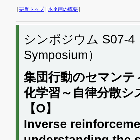
|
要旨トップ
|
本企画の概要
|
シンポジウム S07-4 （P
Symposium）
集団行動のセマンテ
化学習～自律分散シ
【O】
Inverse reinforceme
understanding the s