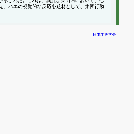
とが示された。これは、異質な集団内において、他
え、ハエの視覚的な反応を題材として、集団行動
日本生態学会