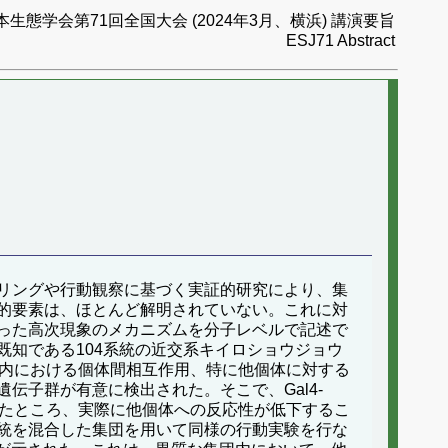
本生態学会第71回全国大会 (2024年3月、横浜) 講演要旨
ESJ71 Abstract
リングや行動観察に基づく実証的研究により、集
的要素は、ほとんど解明されていない。これに対
った高次現象のメカニズムを分子レベルで記述で
知である104系統の近交系キイロショウジョウ
集団内における個体間相互作用、特に他個体に対する
子群が有意に検出された。そこで、Gal4-
ったところ、実際に他個体への反応性が低下するこ
統を混合した集団を用いて同様の行動実験を行な