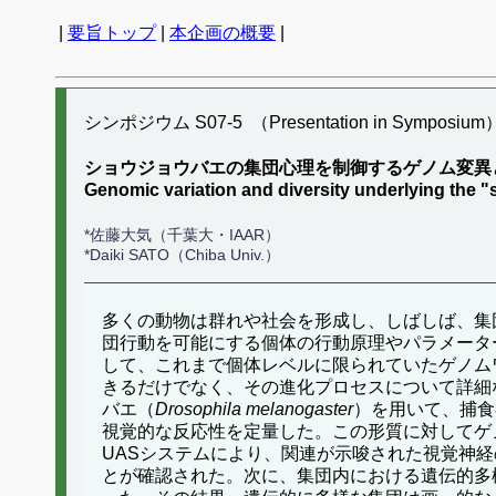
|
要旨トップ
|
本企画の概要
|
シンポジウム S07-5 （Presentation in Symposium
ショウジョウバエの集団心理を制御するゲノム変異
Genomic variation and diversity underlying the 
*佐藤大気（千葉大・IAAR）
*Daiki SATO（Chiba Univ.）
多くの動物は群れや社会を形成し、しばしば、集
団行動を可能にする個体の行動原理やパラメータ
して、これまで個体レベルに限られていたゲノム
きるだけでなく、その進化プロセスについて詳細
バエ（
Drosophila melanogaster
）を用いて、捕食
視覚的な反応性を定量した。この形質に対してゲノ
UASシステムにより、関連が示唆された視覚神
とが確認された。次に、集団内における遺伝的多