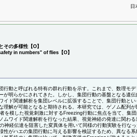
日
）
とその多様性【O】
"safety in numbers" of flies【O】
団行動と呼ばれる特有の群れ行動を示す。これまで、数理モデ
ーが明らかにされてきた。しかし、集団行動の基盤となる遺伝
ワイド関連解析を集団レベルに拡張することで、集団行動とい
な理解が可能となると期待される。本研究では、ゲノム配列が既
者を模した視覚刺激に対するFreezing行動に焦点を当て、
ムワイド関連解析を行なった結果、視覚神経の発達に関わる遺伝
経の神経伝達を阻害した変異体を用いて同様の行動実験を行な
様性がハエの集団行動に与える影響を検証するため、異なる系