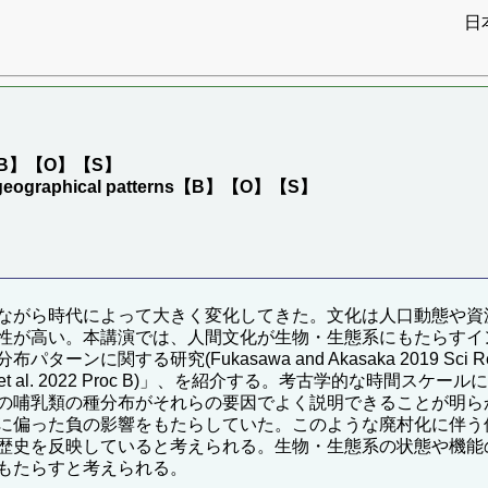
日
）
B】【O】【S】
f biogeographical patterns【B】【O】【S】
ながら時代によって大きく変化してきた。文化は人口動態や資
性が高い。本講演では、人間文化が生物・生態系にもたらすイ
ンに関する研究(Fukasawa and Akasaka 2019 S
 et al. 2022 Proc B)」、を紹介する。考古学的な時
の哺乳類の種分布がそれらの要因でよく説明できることが明ら
に偏った負の影響をもたらしていた。このような廃村化に伴う
歴史を反映していると考えられる。生物・生態系の状態や機能
もたらすと考えられる。