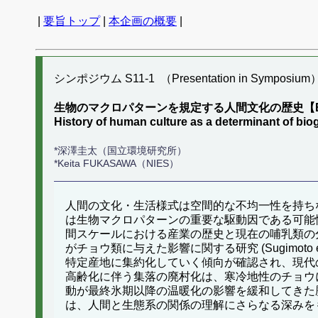
|
要旨トップ
|
本企画の概要
|
シンポジウム S11-1 （Presentation in Symposium
生物のマクロパターンを規定する人間文化の歴史【
History of human culture as a determinant o
*深澤圭太（国立環境研究所）
*Keita FUKASAWA（NIES）
人間の文化・生活様式は空間的な不均一性を持ち
は生物マクロパターンの重要な駆動因である可能
間スケールにおける産業の歴史と現在の哺乳類の分布パター
がチョウ類に与えた影響に関する研究 (Sugimoto
特定産地に集約化していく傾向が確認され、現代
高齢化に伴う集落の廃村化は、寒冷地性のチョウ
動が最終氷期以降の温暖化の影響を緩和してきた
は、人間と生態系の関係の理解にさらなる深みを