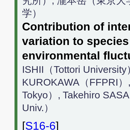
究所）, 瀧本岳（東京大
学）
Contribution of inte
variation to specie
environmental fluct
ISHII（Tottori University
KUROKAWA（FFPRI）, G
Tokyo）, Takehiro SAS
Univ.）
[
S16-6
]