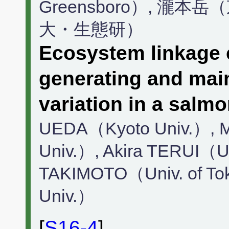
Greensboro）, 瀧
大・生態研）
Ecosystem linkage 
generating and main
variation in a salmo
UEDA（Kyoto Univ.）, 
Univ.）, Akira TERUI（
TAKIMOTO（Univ. of To
Univ.）
[
S16-4
]