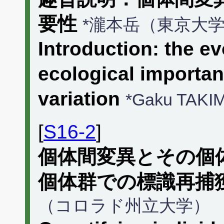
要性
*瀧本岳（東京大
Introduction: the e
ecological importanc
variation
*Gaku TAKI
[
S16-2
]
個体間変異とその個
個体群での標識再捕
（コロラド州立大学）