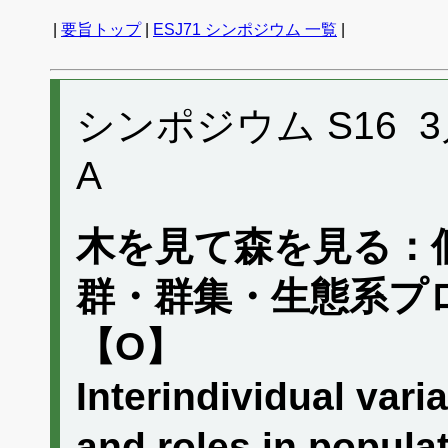
|
要旨トップ
|
ESJ71 シンポジウム 一覧
|
シンポジウム S16 3月2
A
木を見て森を見る：
群・群集・生態系プ
【O】
Interindividual vari
and roles in popula