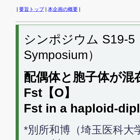
|
要旨トップ
|
本企画の概要
|
シンポジウム S19-5 （P
Symposium）
配偶体と胞子体が混
Fst【O】
Fst in a haploid-d
*別所和博（埼玉医科大学）, 