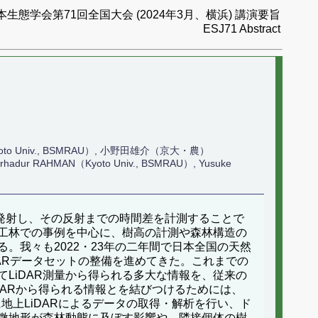
本生態学会第71回全国大会 (2024年3月、横浜) 講演要旨
ESJ71 Abstract
yoto Univ., BSMRAU）, 小野田雄介（京大・農）
Farhadur RAHMAN（Kyoto Univ., BSMRAU）, Yusuke
ーザー光を発射し、その反射までの時間差を計測することで
工林での事例を中心に、樹高の計測や森林構造の
。我々も2022・23年の二年間で日本全国の天然
DARデータセットの整備を進めてきた。これまでの
LiDAR測量から得られる多大な情報を、従来の
DARから得られる情報とを結びつけるためには、
に地上LiDARによるデータの取得・解析を行い、ド
、微地形が森林動態に及ぼす影響や、隣接個体の樹