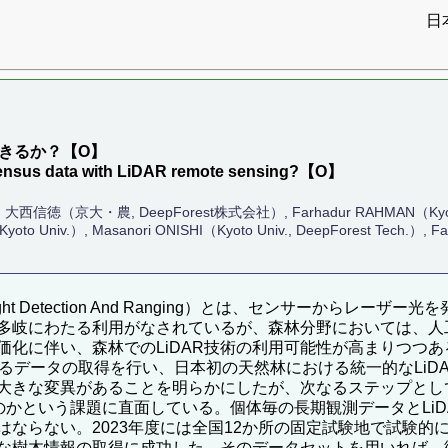
日
できるか？【O】
 census data with LiDAR remote sensing?【O】
）, 大西信徳（京大・農, DeepForest株式会社）, Farhadur RAHMAN（K
yoto Univ.）, Masanori ONISHI（Kyoto Univ., DeepForest Tech.）, 
t Detection And Ranging）とは、センサーからレ
多岐にわたる利用がなされているが、森林分野においては、人
化に伴い、森林でのLiDAR技術の利用可能性が高まりつつある
によるデータの取得を行い、日本初の天然林における統一的なLi
大きな変異があることを明らかにしたが、次なるステップとして
のかという課題に直面している。個体毎の長期観測データとLi
はならない。2023年度には全国12か所の固定試験地で試験的
詳細な樹木情報の取得に成功した。そのデータセットを用いれば