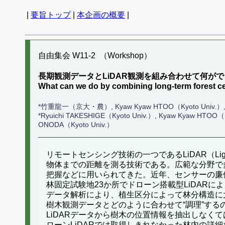
|
要旨トップ
|
本企画の概要
|
自由集会 W11-2 （Workshop）
長期観測データとLiDAR観測を組み合わせて何が
What can we do by combining long-term forest
*竹重龍一（京大・農）, Kyaw Kyaw HTOO（Kyoto Univ.
*Ryuichi TAKESHIGE（Kyoto Univ.）, Kyaw Kyaw HTOO（K
ONODA（Kyoto Univ.）
リモートセンシング技術の一つであるLiDAR（Ligh
物体までの距離を測る技術である。広範な分野で
把握などに用いられてきた。近年、センサーの廉価
林固定試験地23か所でドローン搭載型LiDAR
データ解析により、植生区分によって林分構造に
樹木観測データとどのように合わせて“調理”する
LiDARデータから樹木の位置情報を抽出しなくて
ローンLiDARでは取得しきれなかった林内の