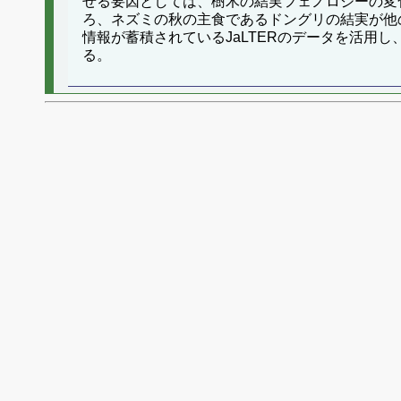
せる要因としては、樹木の結実フェノロジーの変
ろ、ネズミの秋の主食であるドングリの結実が他
情報が蓄積されているJaLTERのデータを活
る。