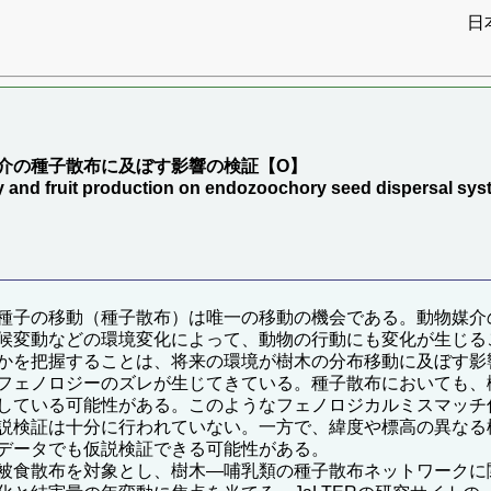
日
介の種子散布に及ぼす影響の検証【O】
logy and fruit production on endozoochory seed dispersal 
種子の移動（種子散布）は唯一の移動の機会である。動物媒介
候変動などの環境変化によって、動物の行動にも変化が生じる
かを把握することは、将来の環境が樹木の分布移動に及ぼす影
フェノロジーのズレが生じてきている。種子散布においても、
している可能性がある。このようなフェノロジカルミスマッチ
説検証は十分に行われていない。一方で、緯度や標高の異なる
データでも仮説検証できる可能性がある。
被食散布を対象とし、樹木―哺乳類の種子散布ネットワークに