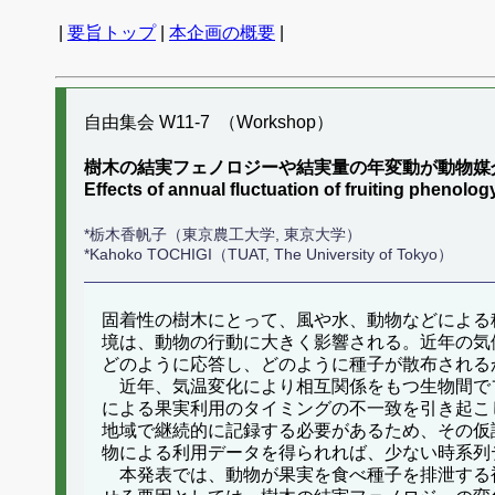
|
要旨トップ
|
本企画の概要
|
自由集会 W11-7 （Workshop）
樹木の結実フェノロジーや結実量の年変動が動物媒
Effects of annual fluctuation of fruiting pheno
*栃木香帆子（東京農工大学, 東京大学）
*Kahoko TOCHIGI（TUAT, The University of Tokyo）
固着性の樹木にとって、風や水、動物などによる
境は、動物の行動に大きく影響される。近年の気
どのように応答し、どのように種子が散布される
近年、気温変化により相互関係をもつ生物間で
による果実利用のタイミングの不一致を引き起こ
地域で継続的に記録する必要があるため、その仮
物による利用データを得られれば、少ない時系列
本発表では、動物が果実を食べ種子を排泄する