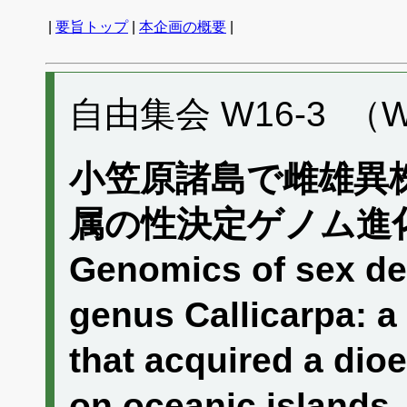
|
要旨トップ
|
本企画の概要
|
自由集会 W16-3 （W
小笠原諸島で雌雄異
属の性決定ゲノム進
Genomics of sex det
genus Callicarpa: a
that acquired a dio
on oceanic islan