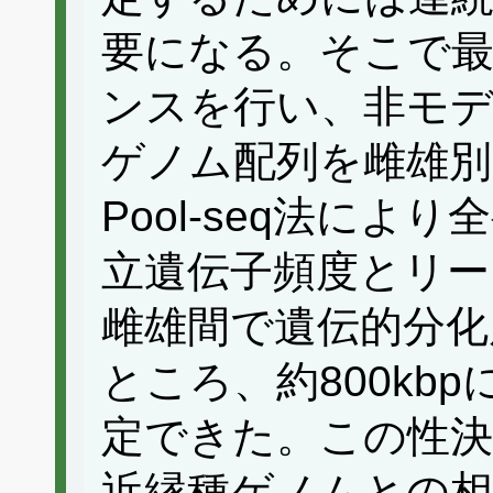
要になる。そこで
ンスを行い、非モデ
ゲノム配列を雌雄別
Pool-seq法に
立遺伝子頻度とリー
雌雄間で遺伝的分化
ところ、約800kb
定できた。この性決
近縁種ゲノムとの