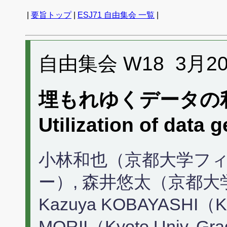
|
要旨トップ
|
ESJ71 自由集会 一覧
|
自由集会 W18 3月20日 
埋もれゆくデータの
Utilization of data
小林和也（京都大学フ
ー）, 森井悠太（京都大
Kazuya KOBAYASHI（Kyo
MORII（Kyoto Univ. Grad