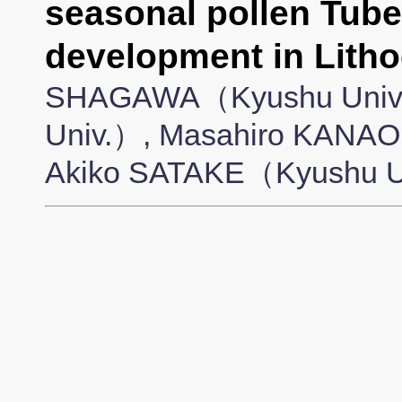
seasonal pollen Tube
development in Litho
SHAGAWA（Kyushu Univ
Univ.）, Masahiro KANAOK
Akiko SATAKE（Kyushu U