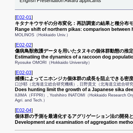
English Presentation Award applicants
[
E02-01
]
キタナキウサギの分布変化：再訪調査の結果と種分布モ
Range shift of northern pikas: comparison between 
MOLINOS（Hokkaido Univ.）
[
E02-02
]
傷病鳥獣救護データを用いたタヌキの個体群動態の推定
Estimatiing the dynamics of a raccoon dog populat
Ryosuke OMORI（Hokkaido University）
[
E02-03
]
捕獲によってニホンジカ個体群の成長を阻止できる密
口沙耶（北海道立総合研究機構）, 日野貴文（北海道立総合研究
Does hunting limit the growth of a Japanese sika d
IIJIMA（FFPRI）, Yoshihiro INATOMI（Hokkaido Research Or
Agri. and Tech.）
[
E02-04
]
個体群の予測を最適化するアグリゲーション法の開発
Development and examination of aggregation method