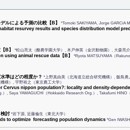
デルによる予測の比較【B】
*Tomoki SAKIYAMA, Jorge GARCíA 
habitat resurvey results and species distribution model p
【B】
*松山亮太（酪農学園大学）, 木戸伸英（金沢動物園）, 大森亮
ion using animal rescue data【B】
*Ryota MATSUYAMA（Rakuno 
度水準はどの程度か？
*上野真由美（北海道立総合研究機構）, 飯島勇
機構）, 宇野裕之（東京農工大学）
eer Cervus nippon population?: locality and density-depend
g.）, Saya YAMAGUCHI（Hokkaido Research Org.）, Takafumi HINO（Ho
と検討
*岩下源, 近藤倫生（東北大学）
s to optimize forecasting population dynamics
*Gen IWASH