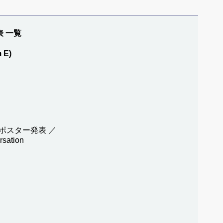
表 一覧
 E)
ポスター発表 ／
rsation