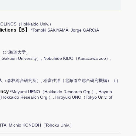
MOLINOS（Hokkaido Univ.）
redictions【B】
*Tomoki SAKIYAMA, Jorge GARCíA
介（北海道大学）
Gakuen University）, Nobuhide KIDO（Kanazawa zoo）,
人（森林総合研究所）, 稲富佳洋（北海道立総合研究機構）, 山
ency
*Mayumi UENO（Hokkaido Research Org.）, Hayato
kkaido Research Org.）, Hiroyuki UNO（Tokyo Univ. of
ITA, Michio KONDOH（Tohoku Univ.）