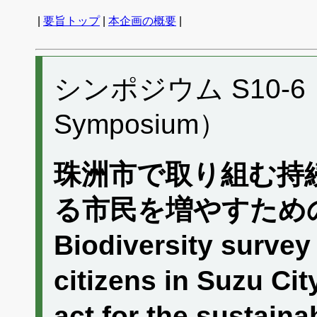
|
要旨トップ
|
本企画の概要
|
シンポジウム S10-6 （P
Symposium）
珠洲市で取り組む持
る市民を増やすため
Biodiversity survey 
citizens in Suzu Ci
act for the sustai