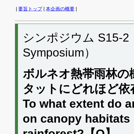
|
要旨トップ
|
本企画の概要
|
シンポジウム S15-2 （P
Symposium）
ボルネオ熱帯雨林の樹
タットにどれほど依
To what extent do a
on canopy habitats 
rainforest?【O】