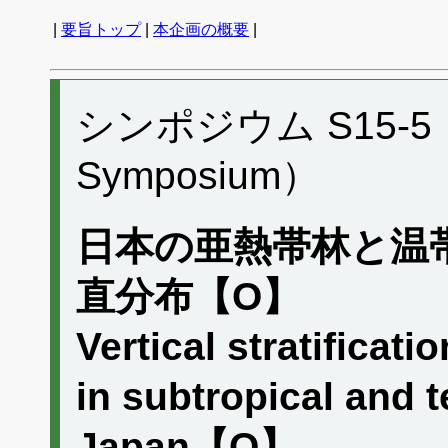
|
要旨トップ
|
本企画の概要
|
シンポジウム S15-5 （P
Symposium）
日本の亜熱帯林と温
直分布【O】
Vertical stratificat
in subtropical and 
Japan【O】