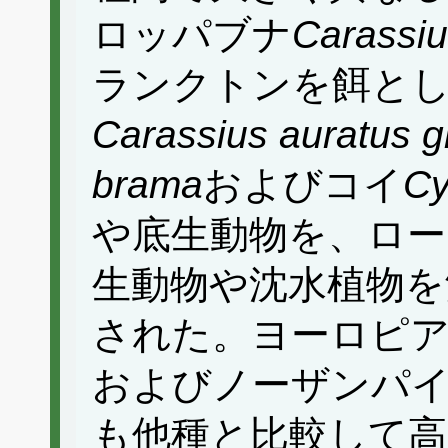
ロッパブナ
Carassiu
ランクトンを餌と
Carassius auratus gi
brama
およびコイ
Cy
や底生動物を、ロー
生動物や沈水植物を
された。ヨーロピ
およびノーザンパ
も他種と比較して高