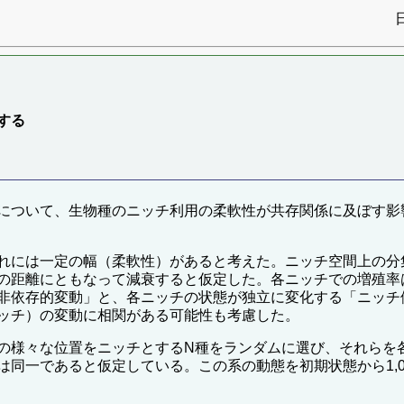
する
について、生物種のニッチ利用の柔軟性が共存関係に及ぼす影
れには一定の幅（柔軟性）があると考えた。ニッチ空間上の分
の距離にともなって減衰すると仮定した。各ニッチでの増殖率
非依存的変動」と、各ニッチの状態が独立に変化する「ニッチ
ッチ）の変動に相関がある可能性も考慮した。
の様々な位置をニッチとするN種をランダムに選び、それらを
同一であると仮定している。この系の動態を初期状態から1,