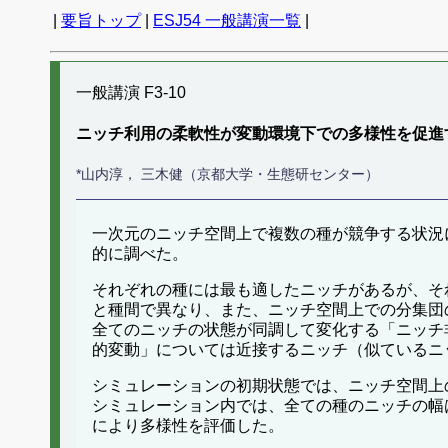
|
要旨トップ
|
ESJ54 一般講演一覧
|
一般講演 F3-10
ニッチ利用の柔軟性が変動環境下での多様性を促進
*山内淳， 三木健（京都大学・生態研センター）
一次元のニッチ空間上で複数の種が競争する状況
的に調べた。
それぞれの種には最も適したニッチがあるが、そ
と種間で異なり、また、ニッチ空間上での分集団
全てのニッチの状態が同調して変化する「ニッチ
的変動」については近接するニッチ（似ているニ
シミュレーションの初期状態では、ニッチ空間上
シミュレーション内では、全ての種のニッチの幅は
により多様性を評価した。