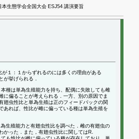
日本生態学会全国大会 ESJ54 講演要旨
．性比が１：１からずれるのには多くの理由がある
とが挙げられる．
れている．本種は単為生殖能力を持ち、配偶に失敗しても雌
雌に偏ることが考えられる．一方、別の原因でま
有翅虫性比と単為生殖は正のフィードバックの関
であれば、性比が雌に偏っている種は単為生殖を
takei の単為生殖能力と有翅虫性比を調べた．雌の有翅虫の
わかった．また，有翅虫性比に関してはR.
なくても性比が雌に偏っている種が存在しており，単