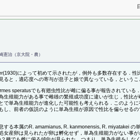
崎憲治（京大院・農）
er(1930)によって初めて示されたが，例外も多数存在する
見ると，適応度への寄与が息子と娘で異なっている，というこ
termes speratusでも有翅虫性比が雌に偏る事が報告さ
為生殖能力がある事で雌雄の繁殖成功度に違いが生じ，性比が
とで単為生殖能力が進化した可能性も考えられる．このように
もし、前者の仮説のように単為生殖が原因で性比を偏らせるの
. amamianus, R. kanmonensis, R. miya
処女産卵は見られたが卵は孵化せず，単為生殖能力がない事が
り，他の２種でも雌に偏る傾向が見られた．つまり，単為生殖をし