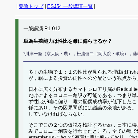
|
要旨トップ
|
ESJ54 一般講演一覧
|
一般講演 P1-012
単為生殖能力は性比を雌に偏らせるか？
*川津一隆（京大院・農），松浦健二（岡大院・環境），藤
多くの生物で１：１の性比が見られる理由はFish
が，親による投資の両性への分配という観点から
日本に広く分布するヤマトシロアリ属のReticuli
だけによるコロニー創設が可能である．つまり単
ず性比が雌に偏り、雌の配偶成功率が低下したこ
係にあり、その因果関係には議論の余地がある。
していなければならない。
そこでこの２つの仮説を検証するため，日本に棲息する本属のR
みでコロニー創設を行わせたところ，全ての種で
amamianus において有意に雌に偏ってお